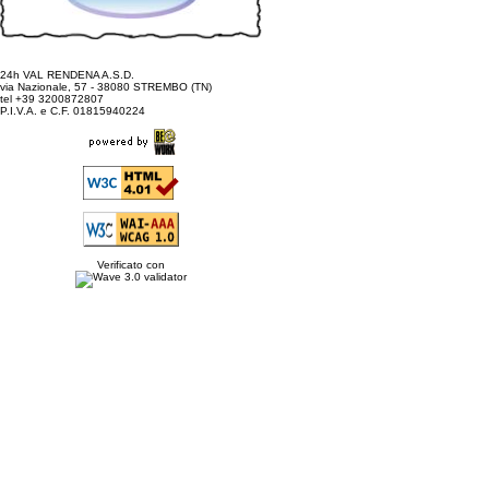
24h VAL RENDENA A.S.D.
via Nazionale, 57 - 38080 STREMBO (TN)
tel +39 3200872807
P.I.V.A. e C.F. 01815940224
Verificato con